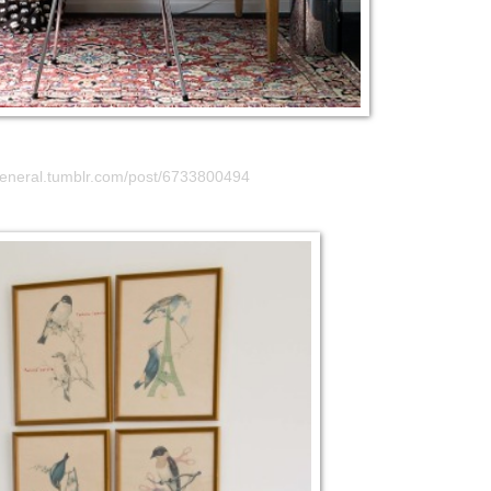
lgeneral.tumblr.com/post/6733800494