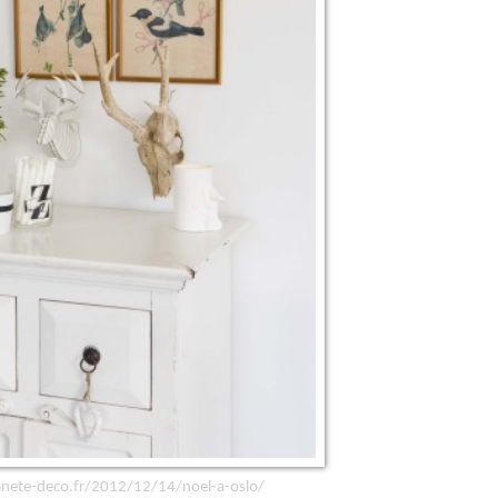
nete-deco.fr/2012/12/14/noel-a-oslo/