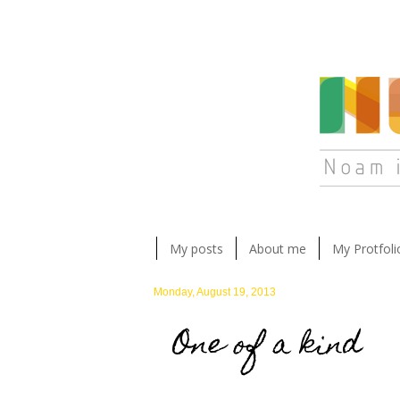
My posts
About me
My Protfoli
Monday, August 19, 2013
One of a kind