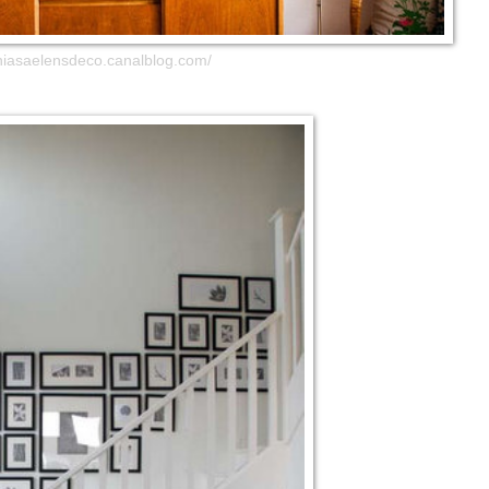
oniasaelensdeco.canalblog.com/