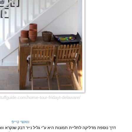
tuffguide.com/home-tour-fridayt-delaware/
וואשי טייפ
דרך נוספת מדליקה לתליית תמונות היא ע"י גליל נייר דבק שנקרא וואש