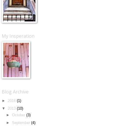
My Insperation
Blog Archive
►
2016
(1)
▼
2013
(10)
►
October
(3)
►
September
(4)