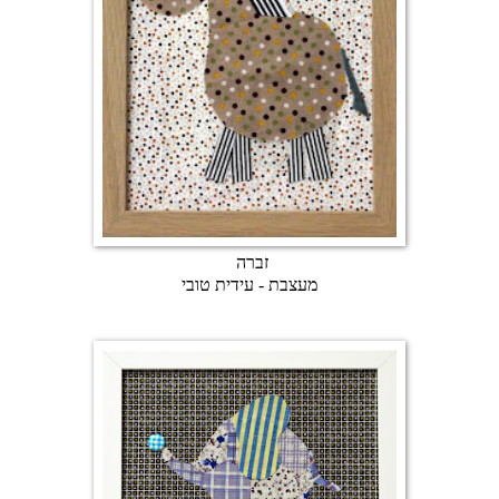
זברה
מעצבת - עידית טובי