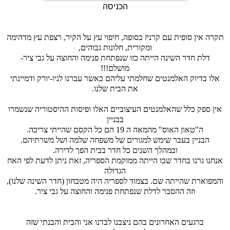
הכניסה
תקרה אין סופית עם קרניז בסופה, חיפוי עץ על הקיר, רצפת עץ מדהימה
ומקורית, חלונות גבוהים,
דלת חדר השינה הייתה כזו שנפתחת פנימה והחוצה על גבי ציר-
מושלם!!!
אלו בדיוק האלמנטים שחלמתי עליהם כאשר עברנו לניו-יורק ודמיינתי
את הבית שלנו.
אין ספק כלל שהאלמנטים העיצוביים האלו ופיסות ההיסטוריה שנשמרו
בבניין
ה"טאון האוס" מהמאה ה 19 הם כל הקסם שהייתי צריכה.
הבניין בעבר שימש למגורים של משפחה שלמה ושל משרתיהם.
ובמהלך השנים כל חדר בבית הפך לדירה.
אנחנו גרנו בחדר שבו הייתה ממוקמת הספריה, זאת ניתן לדעת לפי האח
הגדולה
והמפוארת שהייתה שם. בצמוד לספריה היה מטבחון (חדר השינה שלנו),
וזה ההסבר לדלת שנפתחת פנימה והחוצה על גבי ציר.
ברגעים האחרונים בהם ניצבנו לבדנו אני והבית והבנתי שזה