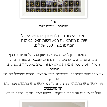
פיל
מעצבת - עידית טובי
ולקבל
אז כדאי עוד היום
להצטרף למבצע
!שתיים מהתמונות המטריפות האלו במתנה
.המתנה בשווי 350 שקלים
בחדר התינוקות ניתן לעשות שימוש במגוון ענק של אביזרים כגון:
בובות, תמונות, שרפרפים, חיות נדנדה, קופסאות, מנורות ועוד.
הכלל החשוב בכל הרעיון הוא לא לפחד לשלב טקסטורות, סגנונות,
צבעים.
אין צורך שהאביזרים יהיו ילדותיים מידי או בצבע מסוים שמסמל את מין
התינוק.
ניתן להשתמש בצבעוניות מונוכרומטית או להשתמש בצבעים מפתיעים
יותר מהצבעים
הכל כך מזוהים עם חדרי תינוקות... משהו אמר ורוד או תכלת בייבי?